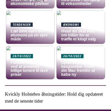
økonomiske ydelser
til virksomheder
TENDENSER
ØKONOMI
Lær dine børn om
Hvad du skal vide
økonomi på en sjov
om billån for at
måde
træffe et klogt valg
28/10/2022
26/10/2022
Fordele & ulemper
Opnå stor
ved at anvende
besparelse: Rens
billige tonere til lave
din Mac fremfor at
priser
købe ny
Kvickly Holstebro åbningstider: Hold dig opdateret
med de seneste tider