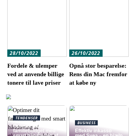
28/10/2022
26/10/2022
Fordele & ulemper
Opnå stor besparelse:
ved at anvende billige
Rens din Mac fremfor
tonere til lave priser
at købe ny
TENDENSER
BUSINESS
Optimer dit
familiebudget med
​Effektiv inkasso
smart håndtering af
med Svea – en hjælp