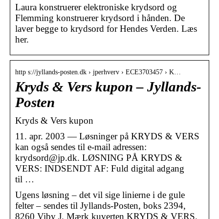
Laura konstruerer elektroniske krydsord og
Flemming konstruerer krydsord i hånden. De
laver begge to krydsord for Hendes Verden. Læs
her.
http s://jyllands-posten.dk › jperhverv › ECE3703457 › K…
Kryds & Vers kupon – Jyllands-
Posten
Kryds & Vers kupon
11. apr. 2003 — Løsninger på KRYDS & VERS
kan også sendes til e-mail adressen:
krydsord@jp.dk. LØSNING PÅ KRYDS &
VERS: INDSENDT AF: Fuld digital adgang
til …
Ugens løsning – det vil sige linierne i de gule
felter – sendes til Jyllands-Posten, boks 2394,
8260 Viby J. Mærk kuverten KRYDS & VERS.