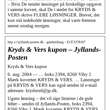
– Hvis De sender løsninger på forskellige opgaver
i samme kuvert, skal De i stedet for KRYDS &
VERS skrive FLERE LØSNINGER. Brevet, der
kun må indeholde løsninger, skal være fremme
senest onsdag morgen.
http s://jyllands-posten.dk › gamletillaeg › ECE3378187
Kryds & Vers kupon – Jyllands-
Posten
Kryds & Vers kupon
6. aug. 2004 — … boks 2394, 8260 Viby J.
Mærk kuverten KRYDS & VERS. … Løsninger
på KRYDS & VERS kan også sendes til e-mail
adressen: krydsord@jp.dk.
Ugens løsning – det vil sige linierne i de gule
felter – sendes til Jyllands-Posten, boks 2394,
8260 Viby J. Mærk kuverten KRYDS & VERS.