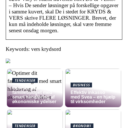
– Hvis De sender løsninger på forskellige opgaver
i samme kuvert, skal De i stedet for KRYDS &
VERS skrive FLERE LØSNINGER. Brevet, der
kun må indeholde løsninger, skal være fremme
senest onsdag morgen.
Keywords: vers krydsord
TENDENSER
BUSINESS
Optimer dit
familiebudget med
​Effektiv inkasso
smart håndtering af
med Svea – en hjælp
økonomiske ydelser
til virksomheder
TENDENSER
ØKONOMI