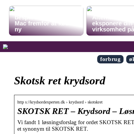
Opnå stor
besparelse: Rens din
Alternative må
Mac fremfor at købe
eksponere din
ny
virksomhed p
forbrug
ø
Skotsk ret krydsord
http s://krydsordexperten.dk › krydsord › skotskret
SKOTSK RET – Krydsord – Løsn
Vi fandt 1 løsningsforslag for ordet SKOTSK RET s
et synonym til SKOTSK RET.