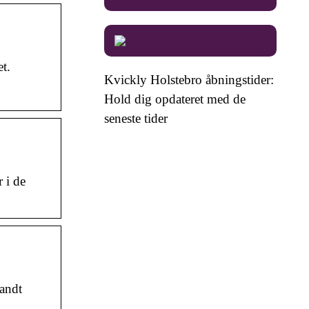
t.
Kvickly Holstebro åbningstider:
Hold dig opdateret med de
seneste tider
 i de
andt