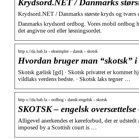
Krydsord.NET / Danmarks størs
Krydsord.NET / Danmarks største kryds og tværs 
Danmarks krydsord ordbog. Vores mobil ordbog hjæl
det angivne ord eller løsningsordet.
http s://da.bab.la › eksempler › dansk › skotsk
Hvordan bruger man “skotsk” i 
Skotsk gælisk [gd] · Skotsk privatret er kommet h
vildlaks verdens bedste. · Skotsk laks tegner …
http s://da.bab.la › ordbog › dansk-engelsk › skotsk
SKOTSK – engelsk oversættelse 
Alligevel anerkendes et køreforbud, der er udstedt
imposed by a Scottish court is …