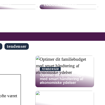
ering
robotteknologi
g
tendenser
TENDENSER
Optimer dit familiebudget
med smart håndtering af
økonomiske ydelser
ofte været