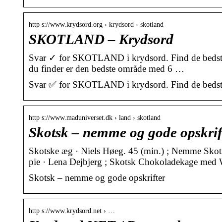
http s://www.krydsord.org › krydsord › skotland
SKOTLAND – Krydsord
Svar ✓ for SKOTLAND i krydsord. Find de bedste sv
du finder er den bedste område med 6 …
Svar ✅ for SKOTLAND i krydsord. Find de bedste s
http s://www.maduniverset.dk › land › skotland
Skotsk – nemme og gode opskrif
Skotske æg · Niels Høeg. 45 (min.) ; Nemme Skots
pie · Lena Dejbjerg ; Skotsk Chokoladekage med 
Skotsk – nemme og gode opskrifter
http s://www.krydsord.net › …