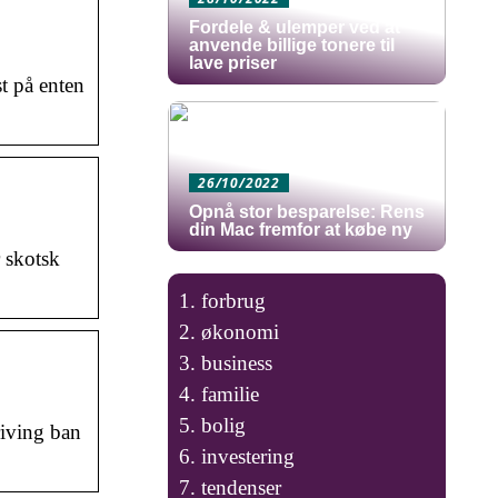
Fordele & ulemper ved at
anvende billige tonere til
lave priser
t på enten
26/10/2022
Opnå stor besparelse: Rens
din Mac fremfor at købe ny
 skotsk
forbrug
økonomi
business
familie
bolig
riving ban
investering
tendenser