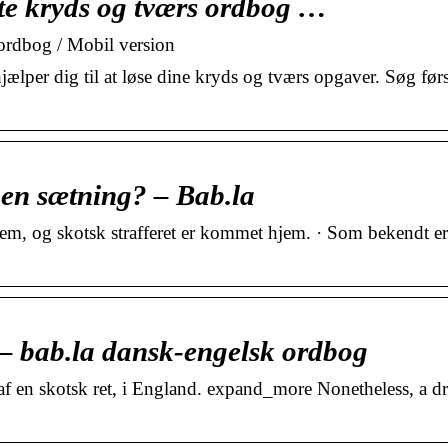
te kryds og tværs ordbog …
ordbog / Mobil version
per dig til at løse dine kryds og tværs opgaver. Søg førs
en sætning? – Bab.la
jem, og skotsk strafferet er kommet hjem. · Som bekendt er
– bab.la dansk-engelsk ordbog
 af en skotsk ret, i England. expand_more Nonetheless, a d