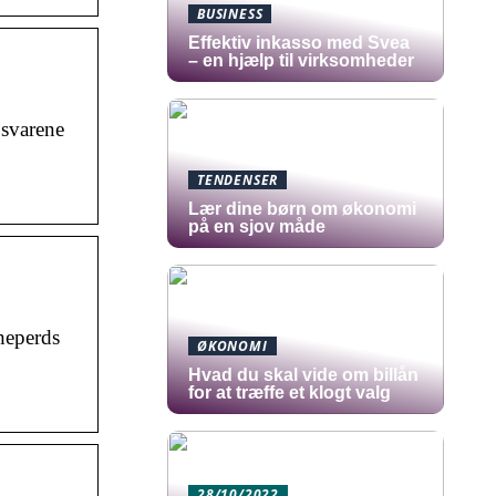
BUSINESS
​Effektiv inkasso med Svea
– en hjælp til virksomheder
 svarene
TENDENSER
Lær dine børn om økonomi
på en sjov måde
heperds
ØKONOMI
Hvad du skal vide om billån
for at træffe et klogt valg
28/10/2022