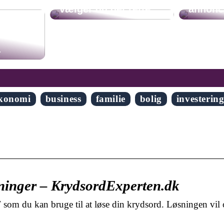
vælger du det rette
annonc
der at
å
konomi
business
familie
bolig
investerin
inger – KrydsordExperten.dk
om du kan bruge til at løse din krydsord. Løsningen vil 