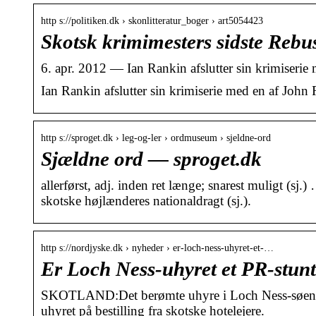
http s://politiken.dk › skonlitteratur_boger › art5054423
Skotsk krimimesters sidste Rebus
6. apr. 2012 — Ian Rankin afslutter sin krimiserie
Ian Rankin afslutter sin krimiserie med en af John
http s://sproget.dk › leg-og-ler › ordmuseum › sjeldne-ord
Sjældne ord — sproget.dk
allerførst, adj. inden ret længe; snarest muligt (s
skotske højlænderes nationaldragt (sj.).
http s://nordjyske.dk › nyheder › er-loch-ness-uhyret-et-…
Er Loch Ness-uhyret et PR-stunt?
SKOTLAND:Det berømte uhyre i Loch Ness-søen i S
uhyret på bestilling fra skotske hotelejere.