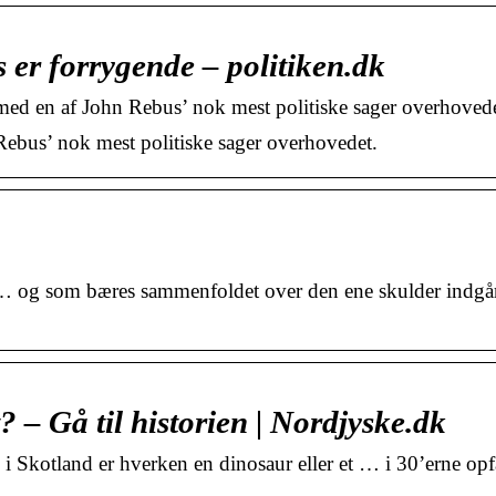
 er forrygende – politiken.dk
 med en af John Rebus’ nok mest politiske sager overhovede
 Rebus’ nok mest politiske sager overhovedet.
j.) … og som bæres sammenfoldet over den ene skulder indgår
 – Gå til historien | Nordjyske.dk
kotland er hverken en dinosaur eller et … i 30’erne opf