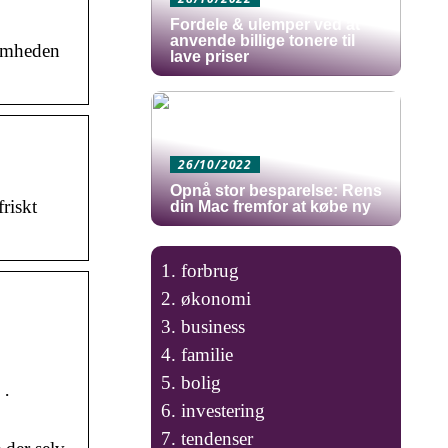
Fordele & ulemper ved at
anvende billige tonere til
somheden
lave priser
26/10/2022
Opnå stor besparelse: Rens
riskt
din Mac fremfor at købe ny
forbrug
økonomi
business
familie
bolig
 ·
investering
tendenser