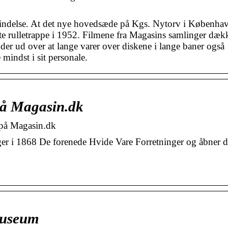
pfindelse. At det nye hovedsæde på Kgs. Nytorv i Københa
rste rulletrappe i 1952. Filmene fra Magasins samlinger dæk
er ud over at lange varer over diskene i lange baner også
mindst i sit personale.
på Magasin.dk
 på Magasin.dk
r i 1868 De forenede Hvide Vare Forretninger og åbner de
Museum