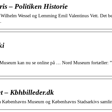
is – Politiken Historie
 Wilhelm Wessel og Lemming Emil Valentinus Vett. Det b
…
ki
d Museum kan nu se online på … Nord Museum fortæller: ”
t – Kbhbilleder.dk
r fra Københavns Museum og Københavns Stadsarkivs samlin