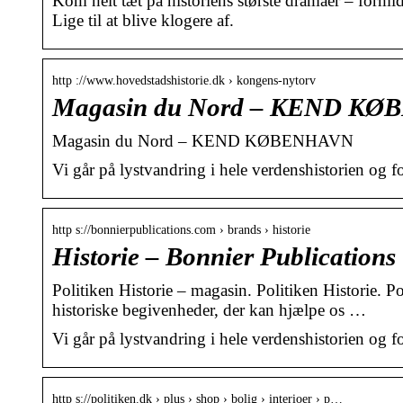
Kom helt tæt på historiens største dramaer – formi
Lige til at blive klogere af.
http ://www.hovedstadshistorie.dk › kongens-nytorv
Magasin du Nord – KEND K
Magasin du Nord – KEND KØBENHAVN
Vi går på lystvandring i hele verdenshistorien og fo
http s://bonnierpublications.com › brands › historie
Historie – Bonnier Publications
Politiken Historie – magasin. Politiken Historie. P
historiske begivenheder, der kan hjælpe os …
Vi går på lystvandring i hele verdenshistorien og fo
http s://politiken.dk › plus › shop › bolig › interioer › p…