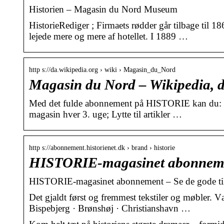
Historien – Magasin du Nord Museum
HistorieRediger ; Firmaets rødder går tilbage til 1
lejede mere og mere af hotellet. I 1889 …
http s://da.wikipedia.org › wiki › Magasin_du_Nord
Magasin du Nord – Wikipedia, d
Med det fulde abonnement på HISTORIE kan du: Kom
magasin hver 3. uge; Lytte til artikler …
http s://abonnement.historienet.dk › brand › historie
HISTORIE-magasinet abonnemen
HISTORIE-magasinet abonnement – Se de gode til
Det gjaldt først og fremmest tekstiler og møbler.
Bispebjerg · Brønshøj · Christianshavn …