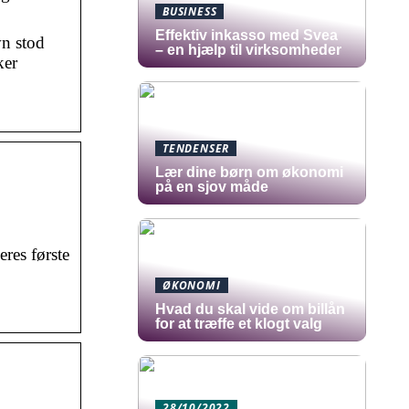
BUSINESS
​Effektiv inkasso med Svea
vn stod
– en hjælp til virksomheder
ker
TENDENSER
Lær dine børn om økonomi
på en sjov måde
res første
ØKONOMI
Hvad du skal vide om billån
for at træffe et klogt valg
28/10/2022