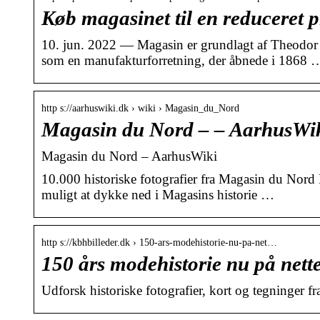
Køb magasinet til en reduceret pr
10. jun. 2022 — Magasin er grundlagt af Theodor
som en manufakturforretning, der åbnede i 1868 
http s://aarhuswiki.dk › wiki › Magasin_du_Nord
Magasin du Nord – – AarhusWi
Magasin du Nord – AarhusWiki
10.000 historiske fotografier fra Magasin du Nor
muligt at dykke ned i Magasins historie …
http s://kbhbilleder.dk › 150-ars-modehistorie-nu-pa-net…
150 års modehistorie nu på nette
Udforsk historiske fotografier, kort og tegninge