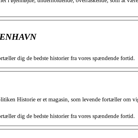
dlet i øjenhøjde, underholdende, overraskende, som at være 
ØBENHAVN
rtæller dig de bedste historier fra vores spændende fortid.
olitiken Historie er et magasin, som levende fortæller om vi
rtæller dig de bedste historier fra vores spændende fortid.