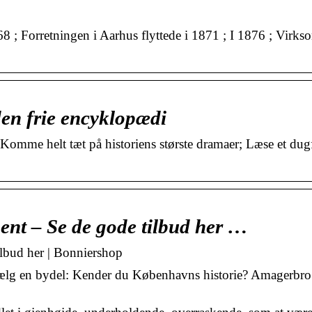
868 ; Forretningen i Aarhus flyttede i 1871 ; I 1876 ; Virk
en frie encyklopædi
me helt tæt på historiens største dramaer; Læse et dugf
t – Se de gode tilbud her …
bud her | Bonniershop
 Vælg en bydel: Kender du Københavns historie? Amagerbro