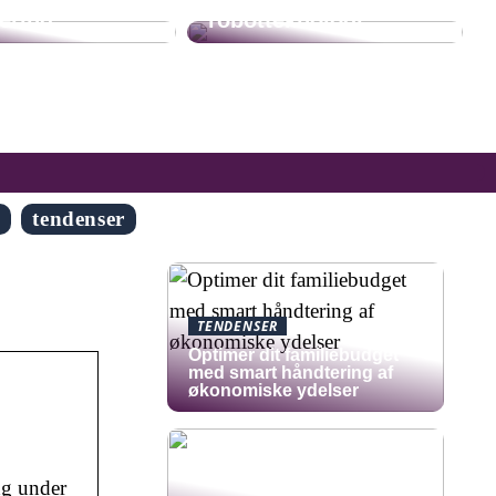
ering
robotteknologi
g
tendenser
TENDENSER
Optimer dit familiebudget
med smart håndtering af
økonomiske ydelser
ng under