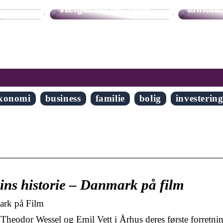
å
vælger du det rette
annonc
konomi
business
familie
bolig
investerin
sins historie – Danmark på film
mark på Film
heodor Wessel og Emil Vett i Århus deres første forretni