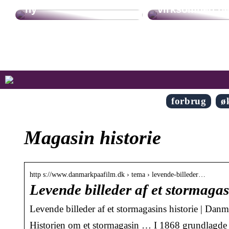
ny
virksomhed p
forbrug
ø
Magasin historie
http s://www.danmarkpaafilm.dk › tema › levende-billeder…
Levende billeder af et stormaga
Levende billeder af et stormagasins historie | Dan
Historien om et stormagasin … I 1868 grundlagde T