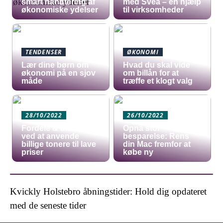
smart håndtering af
med Svea – en hjælp
økonomiske ydelser
til virksomheder
TENDENSER
ØKONOMI
Lær dine børn om
Hvad du skal vide
økonomi på en sjov
om billån for at
måde
træffe et klogt valg
28/10/2022
26/10/2022
Fordele & ulemper
Opnå stor
ved at anvende
besparelse: Rens
billige tonere til lave
din Mac fremfor at
priser
købe ny
Kvickly Holstebro åbningstider: Hold dig opdateret
med de seneste tider