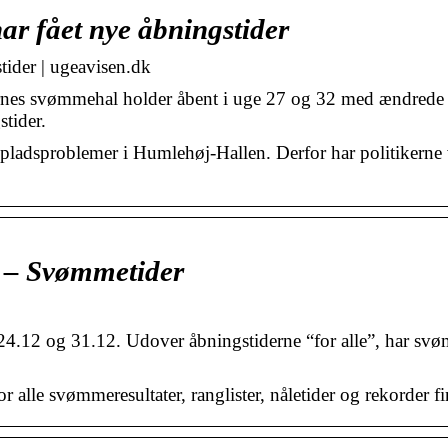
r fået nye åbningstider
ider | ugeavisen.dk
s svømmehal holder åbent i uge 27 og 32 med ændrede
tider.
ladsproblemer i Humlehøj-Hallen. Derfor har politikerne v
 – Svømmetider
t 24.12 og 31.12. Udover åbningstiderne “for alle”, har sv
alle svømmeresultater, ranglister, nåletider og rekorder fi