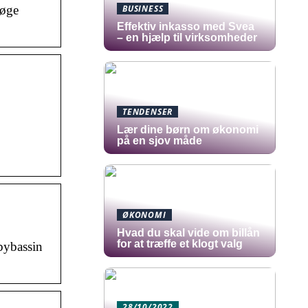
søge
BUSINESS
​Effektiv inkasso med Svea
– en hjælp til virksomheder
TENDENSER
Lær dine børn om økonomi
på en sjov måde
ØKONOMI
Hvad du skal vide om billån
for at træffe et klogt valg
bybassin
28/10/2022