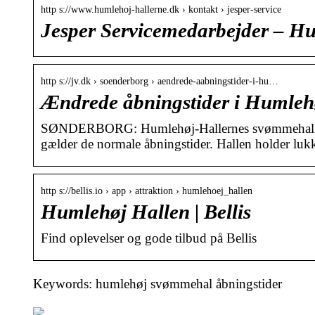
http s://www.humlehoj-hallerne.dk › kontakt › jesper-service
Jesper Servicemedarbejder – H
http s://jv.dk › soenderborg › aendrede-aabningstider-i-hu…
Ændrede åbningstider i Humlehø
SØNDERBORG: Humlehøj-Hallernes svømmehal hold
gælder de normale åbningstider. Hallen holder lukk
http s://bellis.io › app › attraktion › humlehoej_hallen
Humlehøj Hallen | Bellis
Find oplevelser og gode tilbud på Bellis
Keywords: humlehøj svømmehal åbningstider