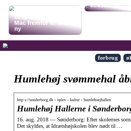
virksomhed p
Opnå stor
besparelse: Rens din
Mac fremfor at købe
ny
forbrug
ø
Humlehøj svømmehal åbn
http s://sonderborg.dk › oplev › kultur › humlehoejhallen
Humlehøj Hallerne i Sønderborg
16. aug. 2018 — Sønderborg: Efter skolernes somm
Det skyldes, at Idrætshøjskolen blev nødt til …