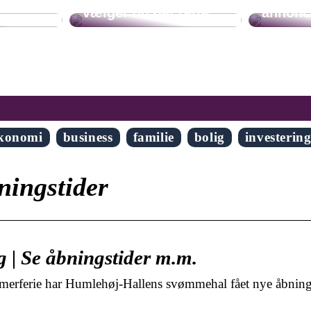
å
vælger du det rette
annonc
konomi
business
familie
bolig
investerin
ingstider
 | Se åbningstider m.m.
erferie har Humlehøj-Hallens svømmehal fået nye åbnings