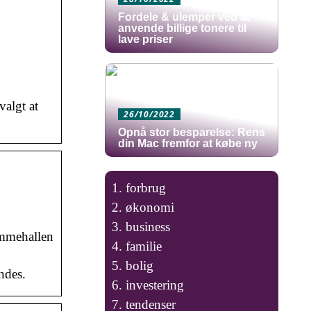
Fordele & ulemper ved at
anvende billige tonere til
lave priser
algt at
26/10/2022
Opnå stor besparelse: Rens
din Mac fremfor at købe ny
forbrug
økonomi
business
ømmehallen
familie
bolig
ndes.
investering
tendenser