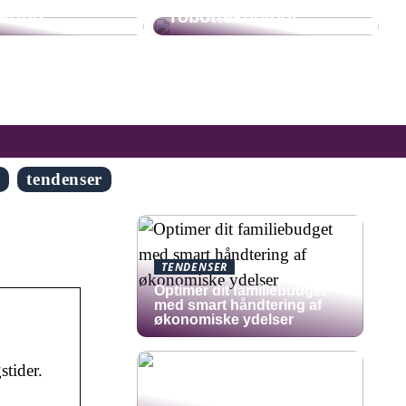
ering
robotteknologi
g
tendenser
TENDENSER
Optimer dit familiebudget
med smart håndtering af
økonomiske ydelser
tider.