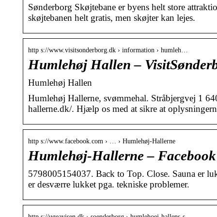
Sønderborg Skøjtebane er byens helt store attrakt
skøjtebanen helt gratis, men skøjter kan lejes.
http s://www.visitsonderborg.dk › information › humleh…
Humlehøj Hallen – VisitSønder
Humlehøj Hallen
Humlehøj Hallerne, svømmehal. Stråbjergvej 1 6
hallerne.dk/. Hjælp os med at sikre at oplysninge
http s://www.facebook.com › … › Humlehøj-Hallerne
Humlehøj-Hallerne – Facebook
5798005154037. Back to Top. Close. Sauna er luk
er desværre lukket pga. tekniske problemer.
http s://ugeavisen.dk › soenderborg › humlehoej-hallens-s…