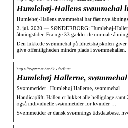
Humlehøj-Hallens svømmehal ha
Humlehøj-Hallens svømmehal har fået nye åbningst
2. jul. 2020 — SØNDERBORG: Humlehøj-Hallerne
åbningstider. Fra uge 33 gælder de normale åbnings
Den lukkede svømmehal på Idrætshøjskolen giver p
give offentligheden mindre plads i svømmehallen.
http s://svømmetider.dk › facilitet
Humlehøj Hallerne, svømmehal
Svømmetider | Humlehøj Hallerne, svømmehal
Handicaplift. Hallen er lukket alle helligdage sam
også individuelle svømmetider for kvinder …
Svømmetider er dansk svømnings tidsdatabase, hvor 