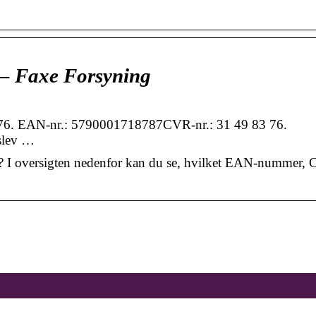
 – Faxe Forsyning
 76. EAN-nr.: 5790001718787CVR-nr.: 31 49 83 76.
aslev …
l os? I oversigten nedenfor kan du se, hvilket EAN-nummer,