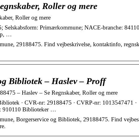
gnskaber, Roller og mere
ber, Roller og mere
5; Selskabsform: Primærkommune; NACE-branche: 8411
lp, …
une, 29188475. Find vejbeskrivelse, kontaktinfo, regnsk
 Bibliotek – Haslev – Proff
88475 – Haslev – Se Regnskaber, Roller og mere
 Bibliotek · CVR-nr: 29188475 · CVRP-nr: 1013547471 ·
: 910110 Biblioteker …
une, Borgerservice og Bibliotek, 29188475. Find vejbesk
re.