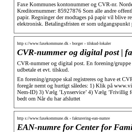
Faxe Kommunes kontonummer og CVR-nr. Nordea
Kreditornummer: 85927876 Som alle andre offent
papir. Regninger der modtages på papir vil blive r
elektronisk. Betalingsfristen er som udgangspunkt 
http s://www.faxekommune.dk › borger › tilskud-lokaler
CVR-nummer og digital post | 
CVR-nummer og digital post. En forening/gruppe 
udbetale et evt. tilskud.
En forening/gruppe skal registreres og have et CV
foregår nemt og hurtigt således: 1) Klik på www.v
Nem-ID) 3) Vælg ’Lynservice’ 4) Vælg ’Frivillig f
bedt om Når du har afsluttet
http s://www.faxekommune.dk › fakturering-ean-numre
EAN-numre for Center for Famil