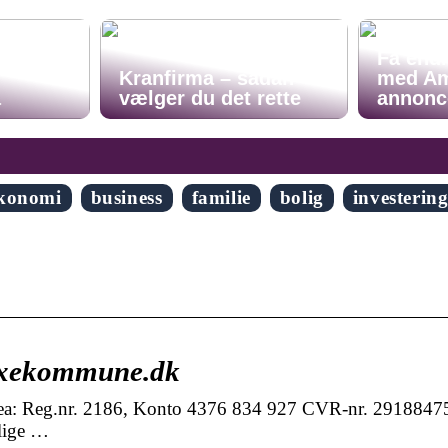
der at
Få endn
Kranfirma – sådan
med A
å
vælger du det rette
annonc
konomi
business
familie
bolig
investerin
axekommune.dk
: Reg.nr. 2186, Konto 4376 834 927 CVR-nr. 2918847
lige …