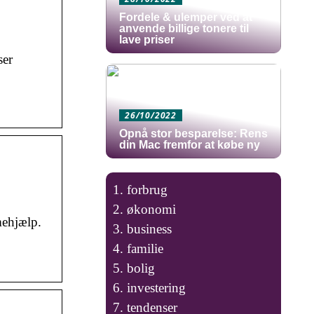
Fordele & ulemper ved at
anvende billige tonere til
lave priser
ser
26/10/2022
Opnå stor besparelse: Rens
din Mac fremfor at købe ny
forbrug
økonomi
ehjælp.
business
familie
bolig
investering
tendenser