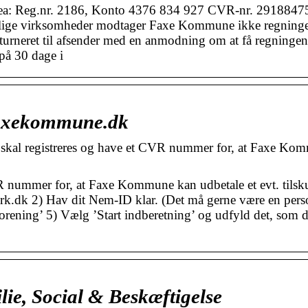
: Reg.nr. 2186, Konto 4376 834 927 CVR-nr. 2918847
lige virksomheder modtager Faxe Kommune ikke regninge
eturneret til afsender med en anmodning om at få regningen 
på 30 dage i
faxekommune.dk
skal registreres og have et CVR nummer for, at Faxe Ko
R nummer for, at Faxe Kommune kan udbetale et evt. tilsk
irk.dk 2) Hav dit Nem-ID klar. (Det må gerne være en pers
orening’ 5) Vælg ’Start indberetning’ og udfyld det, som d
ie, Social & Beskæftigelse