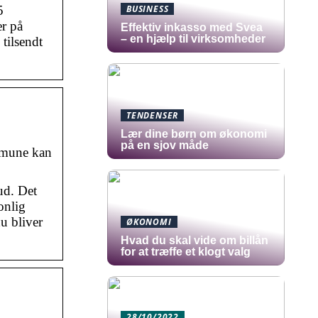
5
BUSINESS
r på
​Effektiv inkasso med Svea
– en hjælp til virksomheder
tilsendt
TENDENSER
Lær dine børn om økonomi
på en sjov måde
mmune kan
ud. Det
onlig
u bliver
ØKONOMI
Hvad du skal vide om billån
for at træffe et klogt valg
28/10/2022