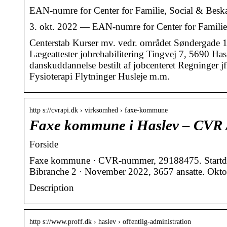
EAN-numre for Center for Familie, Social & Besk
3. okt. 2022 — EAN-numre for Center for Familie
Centerstab Kurser mv. vedr. området Søndergade
Lægeattester jobrehabilitering Tingvej 7, 5690 H
danskuddannelse bestilt af jobcenteret Regninger j
Fysioterapi Flytninger Husleje m.m.
http s://cvrapi.dk › virksomhed › faxe-kommune
Faxe kommune i Haslev – CVR
Forside
Faxe kommune · CVR-nummer, 29188475. Startdato
Bibranche 2 · November 2022, 3657 ansatte. Okt
Description
http s://www.proff.dk › haslev › offentlig-administration