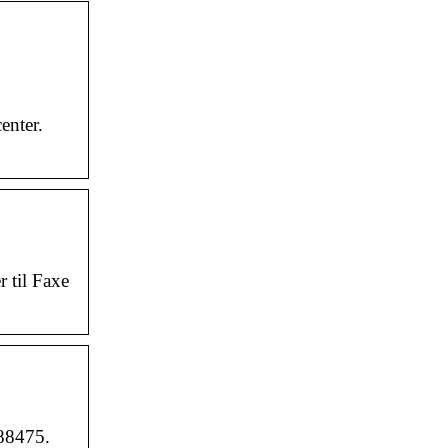
enter.
 til Faxe
88475.