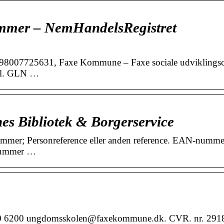
mmer – NemHandelsRegistret
98007725631, Faxe Kommune – Faxe sociale udviklingsc
l. GLN …
es Bibliotek & Borgerservice
mmer; Personreference eller anden reference. EAN-nummer
nummer …
20 6200 ungdomsskolen@faxekommune.dk. CVR. nr. 291