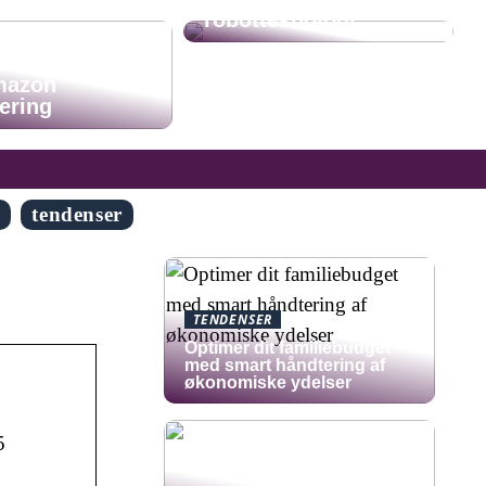
robotteknologi
u flere kunder
mazon
ering
g
tendenser
TENDENSER
Optimer dit familiebudget
med smart håndtering af
økonomiske ydelser
5