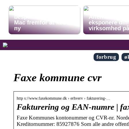
Opnå stor
besparelse: Rens din
Alternative må
Mac fremfor at købe
eksponere din
ny
virksomhed p
forbrug
ø
Faxe kommune cvr
http s://www.faxekommune.dk › erhverv › fakturering-…
Fakturering og EAN-numre | f
Faxe Kommunes kontonummer og CVR-nr. Nordea
Kreditornummer: 85927876 Som alle andre offent