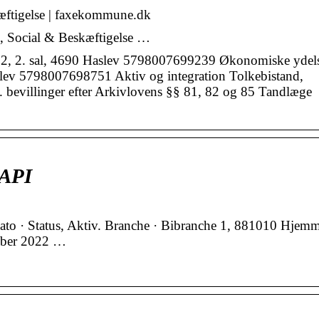
æftigelse | faxekommune.dk
, Social & Beskæftigelse …
 12, 2. sal, 4690 Haslev 5798007699239 Økonomiske ydel
aslev 5798007698751 Aktiv og integration Tolkebistand,
f. bevillinger efter Arkivlovens §§ 81, 82 og 85 Tandlæge
 API
 · Status, Aktiv. Branche · Bibranche 1, 881010 Hjemm
ober 2022 …